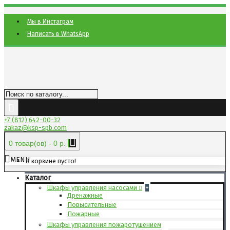
Мы в Инстаграм
Написать в WhatsApp
+7 (812) 642-00-32
zakaz@ksp-spb.com
0 товар(ов) - 0 р.
MENU
В корзине пусто!
Каталог
Шкафы управления насосами
+
Дренажные
Повысительные
Пожарные
Шкафы управления пожаротушением