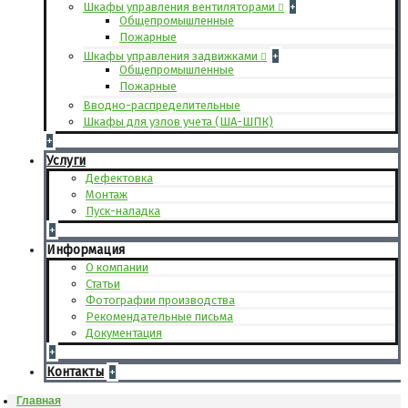
Шкафы управления вентиляторами
+
Общепромышленные
Пожарные
Шкафы управления задвижками
+
Общепромышленные
Пожарные
Вводно-распределительные
Шкафы для узлов учета (ША-ШПК)
+
Услуги
Дефектовка
Монтаж
Пуск-наладка
+
Информация
О компании
Статьи
Фотографии производства
Рекомендательные письма
Документация
+
Контакты
+
Главная